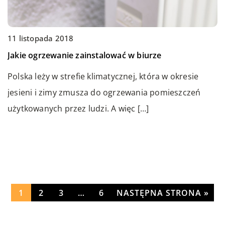
05 lutego 2021
11 listopada 2018
19 września 2019
Jak wybrać idealny płaszcz na wiosnę?
Jakie ogrzewanie zainstalować w biurze
Co robić w przypadku nawracających infekcji
górnych dróg oddechowych?
Damskie płaszcze wiosenne są nieco cieńsze od
Polska leży w strefie klimatycznej, która w okresie
typowych grubych płaszczy zimowych. W każdym
jesieni i zimy zmusza do ogrzewania pomieszczeń
Nawracające stany zapalne górnych dróg
sklepie można znaleźć ogromną ilość fasonów i […]
użytkowanych przez ludzi. A więc […]
oddechowych są bardzo uciążliwe. Utrudniają
codzienne funkcjonowanie, a także pracę czy opiekę
nad dziećmi. Są […]
1
2
3
…
6
NASTĘPNA STRONA »