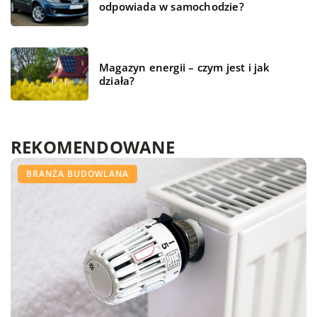
odpowiada w samochodzie?
Magazyn energii – czym jest i jak
działa?
REKOMENDOWANE
FORMA I ZDROWIE
ŻYCIE I STYL
BRANŻA BUDOWLANA