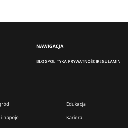
NAWIGACJA
BLOG
POLITYKA PRYWATNOŚCI
REGULAMIN
gród
Edukacja
 i napoje
Kariera