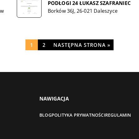
PODŁOGI 24 ŁUKASZ SZAFRANIEC
aw
Borków 36J, 26-021 Daleszyce
1
2
NASTĘPNA STRONA »
NAWIGACJA
BLOG
POLITYKA PRYWATNOŚCI
REGULAMIN