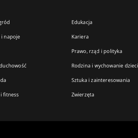
gród
Edukacja
 i napoje
Kariera
e
Prawo, rząd i polityka
i duchowość
Rodzina i wychowanie dziec
oda
Sztuka i zainteresowania
i fitness
Zwierzęta