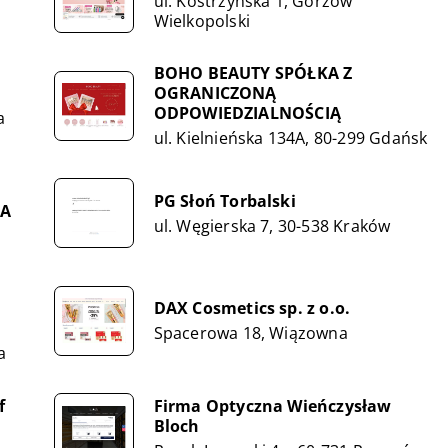
ul. Kostrzyńska 1, Gorzów
Wielkopolski
BOHO BEAUTY SPÓŁKA Z
OGRANICZONĄ
ODPOWIEDZIALNOŚCIĄ
a
ul. Kielnieńska 134A, 80-299 Gdańsk
PG Słoń Torbalski
NA
ul. Węgierska 7, 30-538 Kraków
DAX Cosmetics sp. z o.o.
Spacerowa 18, Wiązowna
a
f
Firma Optyczna Wieńczysław
Bloch