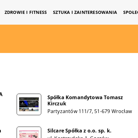
ZDROWIE I FITNESS
SZTUKA I ZAINTERESOWANIA
SPOŁE
A
Spółka Komandytowa Tomasz
Kirczuk
Partyzantów 111/7, 51-679 Wrocław
a
Silcare Spółka z o.o. sp. k.