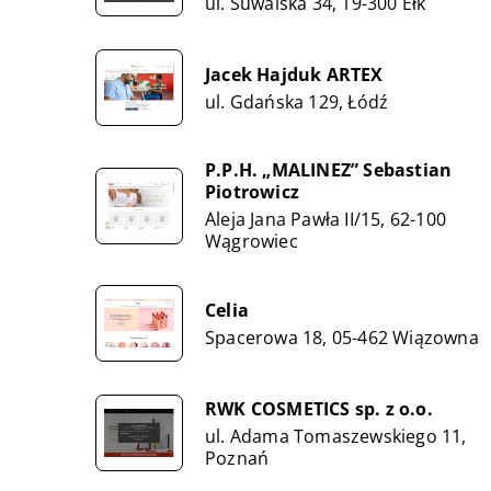
ul. Suwalska 34, 19-300 Ełk
Jacek Hajduk ARTEX
ul. Gdańska 129, Łódź
P.P.H. „MALINEZ” Sebastian
Piotrowicz
Aleja Jana Pawła II/15, 62-100
Wągrowiec
Celia
Spacerowa 18, 05-462 Wiązowna
RWK COSMETICS sp. z o.o.
ul. Adama Tomaszewskiego 11,
Poznań