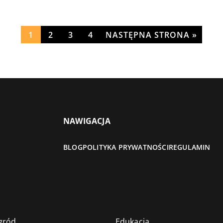
1
2
3
4
NASTĘPNA STRONA »
NAWIGACJA
BLOG
POLITYKA PRYWATNOŚCI
REGULAMIN
gród
Edukacja