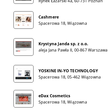
Rynek Łazarski 4a, 60-731 Poznań
Cashmere
Spacerowa 18, Wiązowna
Krystyna Janda sp. z o.o.
aleja Jana Pawła II, 00-867 Warszawa
YOSKINE IN-YO TECHNOLOGY
Spacerowa 18, 05-462 Wiązowna
eDax Cosmetics
Spacerowa 18, Wiązowna