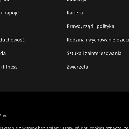
 i napoje
Kariera
e
Prawo, rząd i polityka
i duchowość
Rodzina i wychowanie dziec
oda
Sztuka i zainteresowania
i fitness
Zwierzęta
żone.
orzystanie z witryny bez zmiany ustawień dot. cookies oznacza,