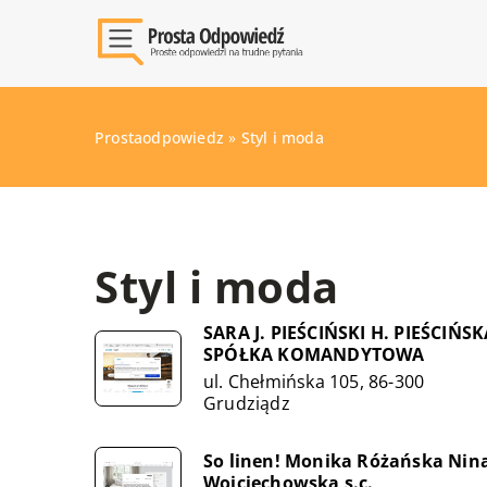
Prostaodpowiedz
»
Styl i moda
Styl i moda
SARA J. PIEŚCIŃSKI H. PIEŚCIŃSK
SPÓŁKA KOMANDYTOWA
ul. Chełmińska 105, 86-300
Grudziądz
So linen! Monika Różańska Nin
Wojciechowska s.c.