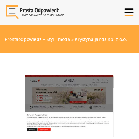
Prostaodpowiedz
»
Styl i moda
»
Krystyna Janda sp. z o.o.