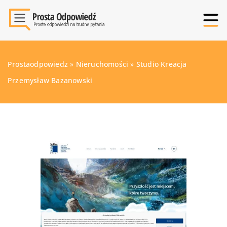
Prostaodpowiedz
»
Nieruchomości
»
Studio Kreacja
Przemysław Bazanowski