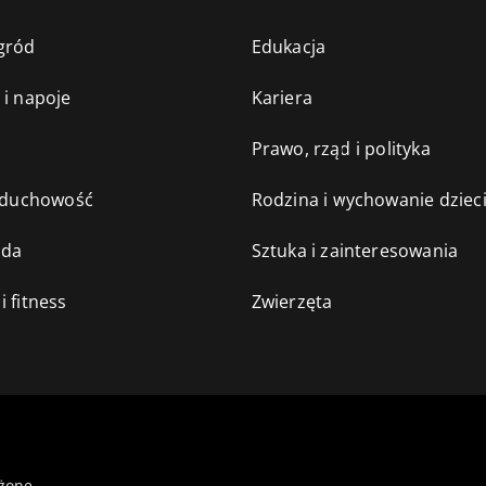
gród
Edukacja
 i napoje
Kariera
e
Prawo, rząd i polityka
i duchowość
Rodzina i wychowanie dziec
oda
Sztuka i zainteresowania
i fitness
Zwierzęta
żone.