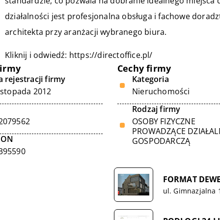
standardzie, co pozwala na dobranie idealnego miejsca d
działalności jest profesjonalna obsługa i fachowe doradz
architekta przy aranżacji wybranego biura.
Kliknij i odwiedź:
https://directoffice.pl/
firmy
Cechy firmy
 rejestracji firmy
Kategoria
listopada 2012
Nieruchomości
Rodzaj firmy
2079562
OSOBY FIZYCZNE
PROWADZĄCE DZIAŁA
GON
GOSPODARCZĄ
395590
FORMAT DEW
ul. Gimnazjalna 