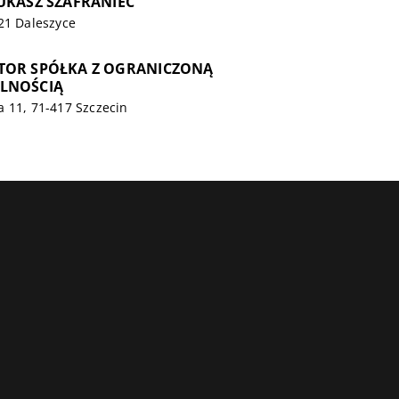
UKASZ SZAFRANIEC
21 Daleszyce
TOR SPÓŁKA Z OGRANICZONĄ
LNOŚCIĄ
 11, 71-417 Szczecin