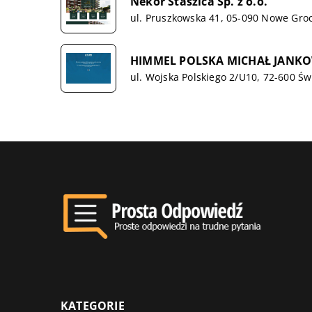
Nekor Staszica Sp. z o.o.
ul. Pruszkowska 41, 05-090 Nowe Groc
HIMMEL POLSKA MICHAŁ JANKO
ul. Wojska Polskiego 2/U10, 72-600 Św
KATEGORIE