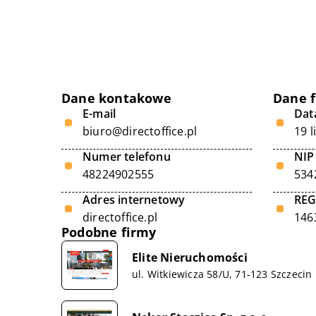
Dane kontakowe
Dane 
E-mail
Data
biuro@directoffice.pl
19 
Numer telefonu
NIP
48224902555
534
Adres internetowy
RE
directoffice.pl
146
Podobne firmy
Elite Nieruchomości
ul. Witkiewicza 58/U, 71-123 Szczecin