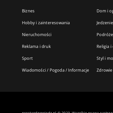
Biznes
Dom i o
Hobby i zainteresowania
Jedzenie
Nieruchomości
Podróż
Reklama i druk
Religia 
Sport
Styl i m
Wiadomości / Pogoda / Informacje
Zdrowie 
prostaodpowiedz.pl © 2023. Wszelkie prawa zastrze