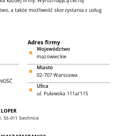
la każdej firmy. Wyróżniającą cechą
two, a także możliwość skorzystania z usług
Adres firmy
Województwo
mazowieckie
Miasto
02-707 Warszawa
LNOŚĆ
Ulica
ul. Puławska 111a/115
ELOPER
1, 55-011 Siechnice