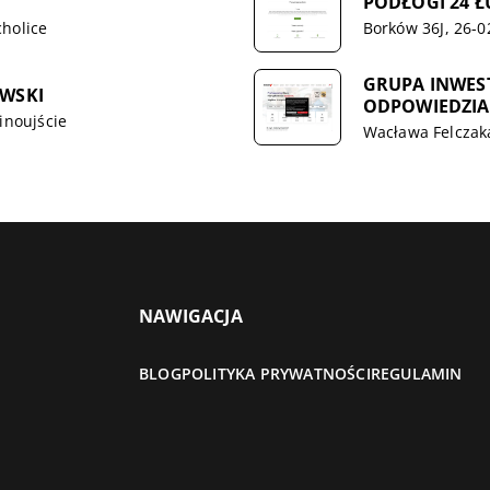
PODŁOGI 24 Ł
holice
Borków 36J, 26-0
GRUPA INWES
WSKI
ODPOWIEDZIA
inoujście
Wacława Felczaka
NAWIGACJA
BLOG
POLITYKA PRYWATNOŚCI
REGULAMIN