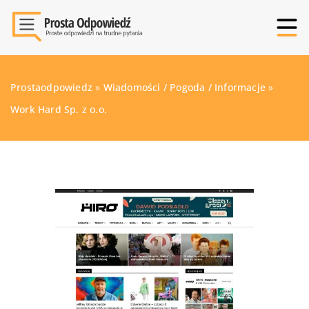
Prostaodpowiedz
»
Wiadomości / Pogoda / Informacje
»
Work Hard Sp. z o.o.