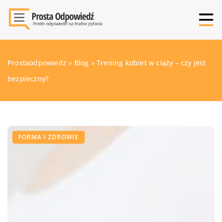
Prostaodpowiedz
»
Blog
»
Trening kobiet w ciąży – czy jest
bezpieczny?
FORMA I ZDROWIE