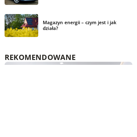
Magazyn energii – czym jest i jak
działa?
REKOMENDOWANE
WSZYSTKO WOKÓŁ DOMU
TECHNOLOGIE
WSZYSTKO WOKÓŁ DOMU