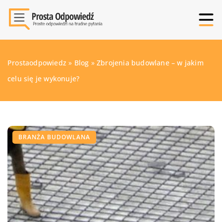
Prostaodpowiedz
»
Blog
»
Zbrojenia budowlane – w jakim
celu się je wykonuje?
BRANŻA BUDOWLANA