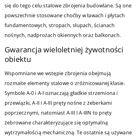
się do tego celu stalowe zbrojenia budowlane. Są one
powszechnie stosowane choćby w ławach i płytach
fundamentowych, stropach, słupach, ścianach
nośnych, nadprożach okiennych oraz balkonach.
Gwarancja wieloletniej żywotności
obiektu
Wspomniane we wstępie zbrojenia obejmują
rozmaite elementy stalowe o zróżnicowanej klasie.
Symbole A-0 i A-I oznaczają gładkie strzemiona i
przewiązki, A-II i A-III pręty nośne z żeberkami
poprzecznymi, natomiast A-III I A-IIIN to pręty
żebrowane charakteryzujące się optymalną
wytrzymałością mechaniczną. Te ostatnie są używane