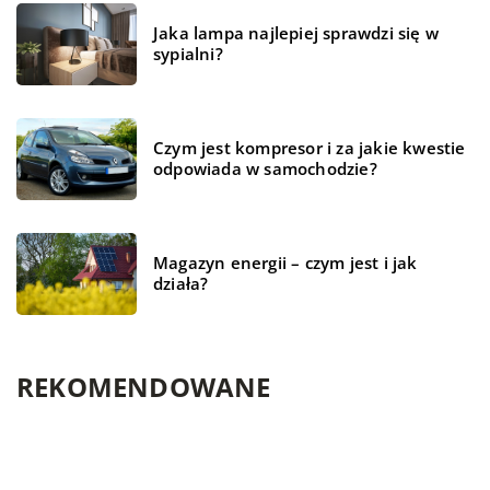
Jaka lampa najlepiej sprawdzi się w
sypialni?
Czym jest kompresor i za jakie kwestie
odpowiada w samochodzie?
Magazyn energii – czym jest i jak
działa?
REKOMENDOWANE
TECHNOLOGIE
BIZNES I REKLAMA
CZAS WOLNY