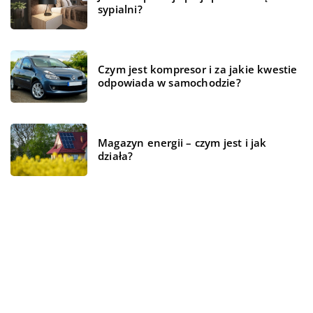
sypialni?
Czym jest kompresor i za jakie kwestie
odpowiada w samochodzie?
Magazyn energii – czym jest i jak
działa?
REKOMENDOWANE
ŻYCIE I STYL
WSZYSTKO WOKÓŁ DOMU
ŻYCIE I STYL