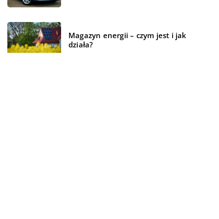
Magazyn energii – czym jest i jak
działa?
REKOMENDOWANE
CZAS WOLNY
TECHNOLOGIE
WSZYSTKO WOKÓŁ DOMU