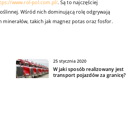
tps://www.rol-pol.com.pl/
. Są to najczęściej
oślinnej. Wśród nich dominującą rolę odgrywają
m minerałów, takich jak magnez potas oraz fosfor.
25 stycznia 2020
W jaki sposób realizowany jest
transport pojazdów za granicę?
28 stycznia 2021
Przestrzeń biurowa – co zrobić
ak
żeby była funkcjonalna?
21 marca 2018