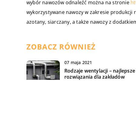
wybór nawozów odnaleźć można na stronie
ht
wykorzystywane nawozy w zakresie produkcji r
azotany, siarczany, a także nawozy z dodatkie
ZOBACZ RÓWNIEŻ
07 maja 2021
Rodzaje wentylacji – najlepsze
rozwiązania dla zakładów
przemysłowych
02 sierpnia 2022
Czy łatwo jest zostać
profesjonalnym fotografem i j
to zrobić?
28 września 2020