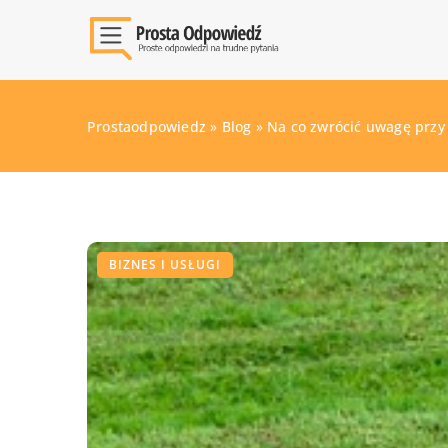
Prostaodpowiedz
»
Blog
»
Na co zwrócić uwagę prz
BIZNES I USŁUGI