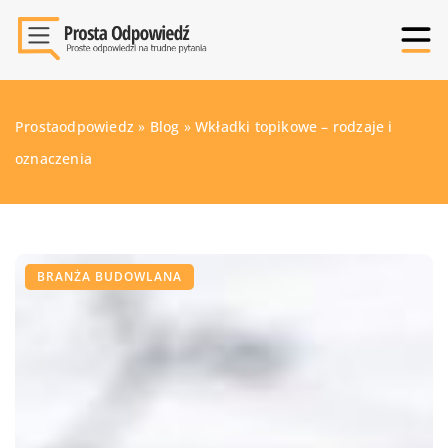
Prostaodpowiedz
»
Blog
»
Wkładki topikowe – rodzaje i
oznaczenia
BRANŻA BUDOWLANA