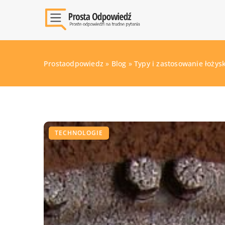
Prostaodpowiedz
»
Blog
»
Typy i zastosowanie łożys
TECHNOLOGIE