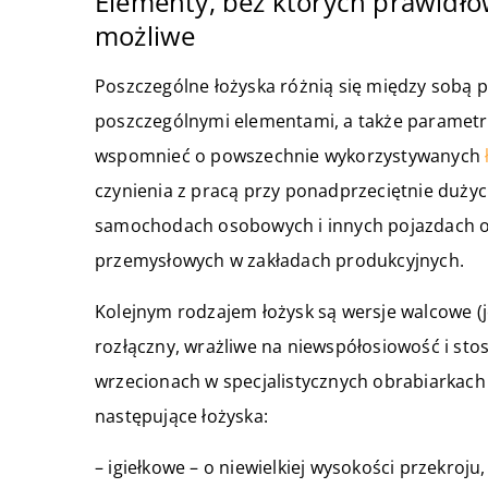
Elementy, bez których prawidło
możliwe
Poszczególne łożyska różnią się między sobą 
poszczególnymi elementami, a także parametra
wspomnieć o powszechnie wykorzystywanych
czynienia z pracą przy ponadprzeciętnie duży
samochodach osobowych i innych pojazdach o
przemysłowych w zakładach produkcyjnych.
Kolejnym rodzajem łożysk są wersje walcowe (
rozłączny, wrażliwe na niewspółosiowość i st
wrzecionach w specjalistycznych obrabiarkach
następujące łożyska:
– igiełkowe – o niewielkiej wysokości przekroj