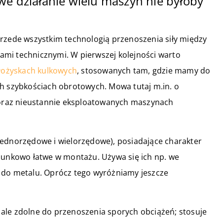
we działanie wielu maszyn nie byłoby
przede wszystkim technologią przenoszenia siły między
mi technicznymi. W pierwszej kolejności warto
łożyskach kulkowych
, stosowanych tam, gdzie mamy do
ch szybkościach obrotowych. Mowa tutaj m.in. o
raz nieustannie eksploatowanych maszynach
jednorzędowe i wielorzędowe), posiadające charakter
osunkowo łatwe w montażu. Używa się ich np. we
 do metalu. Oprócz tego wyróżniamy jeszcze
u, ale zdolne do przenoszenia sporych obciążeń; stosuje