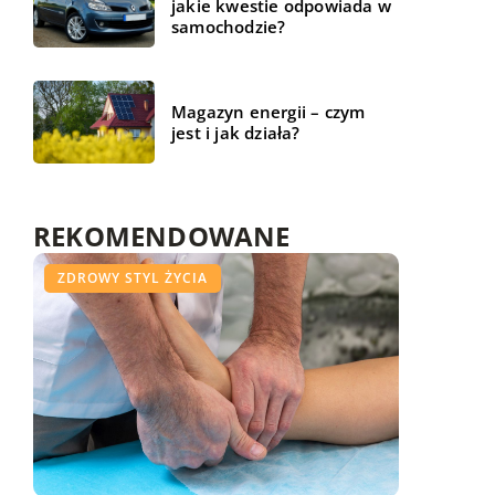
jakie kwestie odpowiada w
samochodzie?
Magazyn energii – czym
jest i jak działa?
REKOMENDOWANE
ŻYCIE I STYL
ZDROWY STYL ŻYCIA
WSZYSTKO WOKÓŁ DOMU