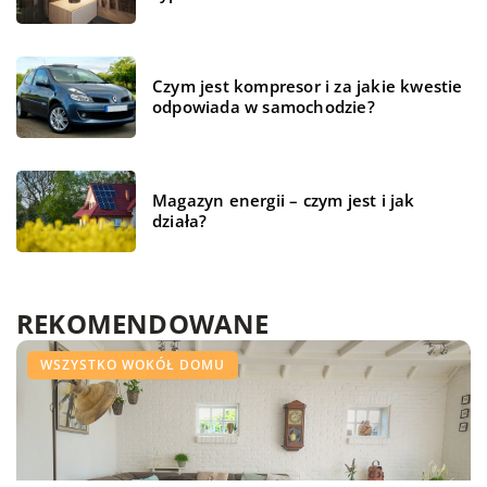
Czym jest kompresor i za jakie kwestie
odpowiada w samochodzie?
Magazyn energii – czym jest i jak
działa?
REKOMENDOWANE
BIZNES I USŁUGI
CZAS WOLNY
WSZYSTKO WOKÓŁ DOMU