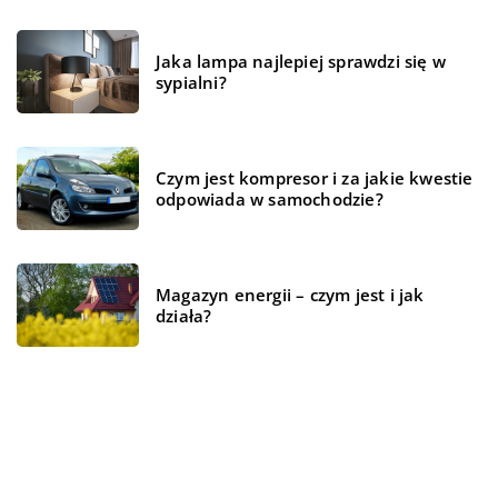
Jaka lampa najlepiej sprawdzi się w
sypialni?
Czym jest kompresor i za jakie kwestie
odpowiada w samochodzie?
Magazyn energii – czym jest i jak
działa?
REKOMENDOWANE
ŻYCIE I STYL
WSZYSTKO WOKÓŁ DOMU
TECHNOLOGIE