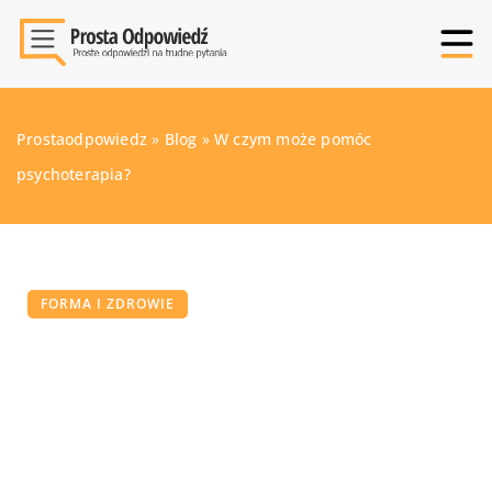
Prostaodpowiedz
»
Blog
»
W czym może pomóc
psychoterapia?
FORMA I ZDROWIE