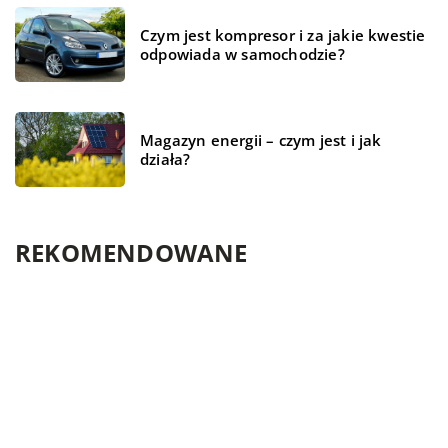
Czym jest kompresor i za jakie kwestie
odpowiada w samochodzie?
Magazyn energii – czym jest i jak
działa?
REKOMENDOWANE
TECHNOLOGIE
ŻYCIE I STYL
ŻYCIE I STYL