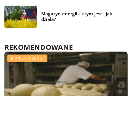
Magazyn energii – czym jest i jak
działa?
REKOMENDOWANE
WSZYSTKO WOKÓŁ DOMU
WSZYSTKO WOKÓŁ DOMU
BIZNES I USŁUGI