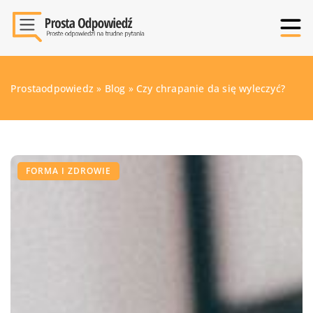
Prostaodpowiedz
»
Blog
»
Czy chrapanie da się wyleczyć?
FORMA I ZDROWIE