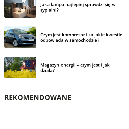
Jaka lampa najlepiej sprawdzi się w
sypialni?
Czym jest kompresor i za jakie kwestie
odpowiada w samochodzie?
Magazyn energii – czym jest i jak
działa?
REKOMENDOWANE
WSZYSTKO WOKÓŁ DOMU
WSZYSTKO WOKÓŁ DOMU
WSZYSTKO WOKÓŁ DOMU