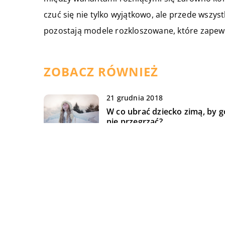
czuć się nie tylko wyjątkowo, ale przede wszys
pozostają modele rozkloszowane, które zapewn
ZOBACZ RÓWNIEŻ
21 grudnia 2018
W co ubrać dziecko zimą, by g
nie przegrzać?
24 lutego 2021
Czym kierować się przy kupni
zegarka?
18 kwietnia 2021
Czy rozmowa z psychologiem