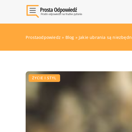
Prostaodpowiedz
»
Blog
»
Jakie ubrania są niezbędn
ŻYCIE I STYL