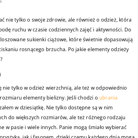
s
 nie tylko o swoje zdrowie, ale również o odzież, która
odę ruchu w czasie codziennych zajęć i aktywności. Do
kloszowane sukienki ciążowe, które świetnie dopasowują
ciskaniu rosnącego brzucha. Po jakie elementy odzieży
e?
m
nie tylko w odzież wierzchnią, ale też w odpowiednio
zmiaru elementy bielizny. Jeśli chodzi o
ubrania
załem w dziesiątkę. Nie tylko dostępne są w nim
h do większych rozmiarów, ale też różnego rodzaju
ne w pasie i wiele innych. Panie mogą śmiało wybierać
orystyką, jak i fasonem, dzięki czemu każdego dnia mogą