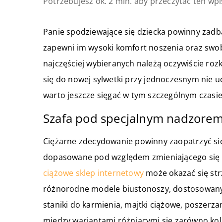
Potrzebujesz ok. 2 min. aby przeczytać ten wpi
Panie spodziewające się dziecka powinny zadbać
zapewni im wysoki komfort noszenia oraz swob
najczęściej wybieranych należą oczywiście roz
się do nowej sylwetki przy jednoczesnym nie u
warto jeszcze sięgać w tym szczególnym czasi
Szafa pod specjalnym nadzore
Ciężarne zdecydowanie powinny zaopatrzyć się 
dopasowane pod względem zmieniającego się ro
ciążowe sklep internetowy
może okazać się str
różnorodne modele biustonoszy, dostosowanyc
staniki do karmienia, majtki ciążowe, poszerza
między wariantami różniącymi się zarówno kol