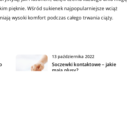
tkim pięknie. Wśród sukienek najpopularniejsze wciąż
iają wysoki komfort podczas całego trwania ciąży.
13 października 2022
o
Soczewki kontaktowe – jakie
mają plusy?
21 kwietnia 2020
e
Konsultant ślubny – gwarancja
udanego wesela
05 stycznia 2022
W domu czy restauracji – gdzie