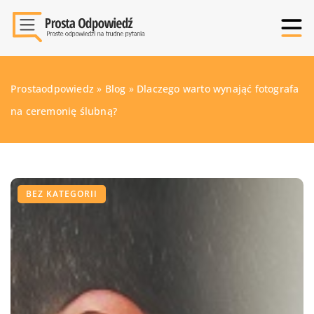
Prostaodpowiedz
»
Blog
»
Dlaczego warto wynająć fotografa
na ceremonię ślubną?
BEZ KATEGORII