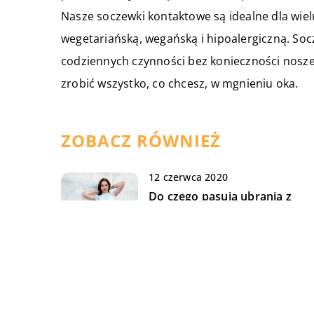
Nasze soczewki kontaktowe są idealne dla wielu
wegetariańską, wegańską i hipoalergiczną. So
codziennych czynności bez konieczności nosze
zrobić wszystko, co chcesz, w mgnieniu oka.
ZOBACZ RÓWNIEŻ
12 czerwca 2020
Do czego pasują ubrania z
koronką?
14 lutego 2020
Czym jest Nowa Księga
Wieczysta i jak działa ten
system?