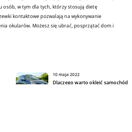
 osób, w tym dla tych, którzy stosują dietę
czewki kontaktowe pozwalają na wykonywanie
nia okularów. Możesz się ubrać, posprzątać dom i
10 maja 2022
Dlaczego warto okleić samochód
folią ochronną?
11 czerwca 2022
Jak wybrać opaski zaciskowe?