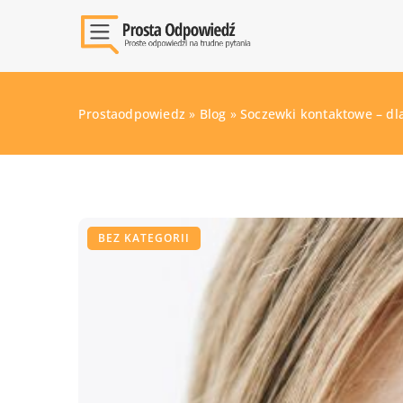
Prostaodpowiedz
»
Blog
»
Soczewki kontaktowe – dl
BEZ KATEGORII