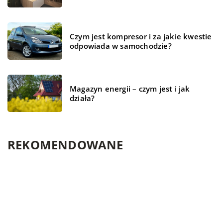
Czym jest kompresor i za jakie kwestie
odpowiada w samochodzie?
Magazyn energii – czym jest i jak
działa?
REKOMENDOWANE
BIZNES I USŁUGI
WSZYSTKO WOKÓŁ DOMU
TECHNOLOGIE