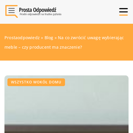
Prostaodpowiedz
»
Blog
»
Na co zwrócić uwagę wybierając
meble – czy producent ma znaczenie?
WSZYSTKO WOKÓŁ DOMU