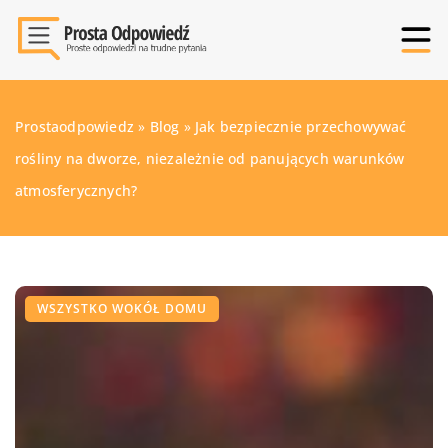
Prostaodpowiedz
»
Blog
»
Jak bezpiecznie przechowywać
rośliny na dworze, niezależnie od panujących warunków
atmosferycznych?
WSZYSTKO WOKÓŁ DOMU