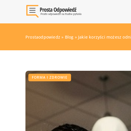
Prostaodpowiedz
»
Blog
»
Jakie korzyści możesz odn
FORMA I ZDROWIE