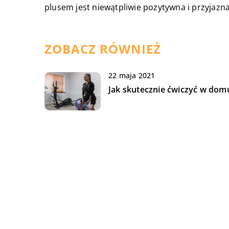
plusem jest niewątpliwie pozytywna i przyjazn
ZOBACZ RÓWNIEŻ
22 maja 2021
Jak skutecznie ćwiczyć w dom
19 sierpnia 2018
Profesjonalny cleaner do
paznokci – co to takiego?
23 kwietnia 2019
Na czym polega praca firmy
transportowej?