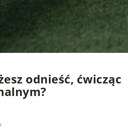
żesz odnieść, ćwicząc
onalnym?
s