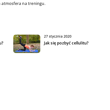
a atmosfera na treningu.
27 stycznia 2020
u?
Jak się pozbyć cellulitu?
29 lipca 2021
Na jaki sprzęt do ćwiczeń w
domu warto postawić?
30 października 2020
W czym przygotowywać i
przechowywać posiłki dla
sportowców?