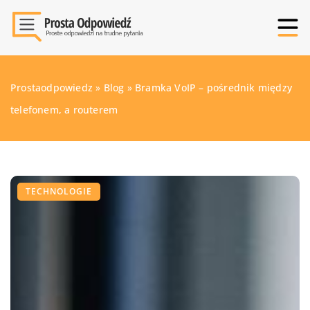
Prostaodpowiedz
»
Blog
»
Bramka VoIP – pośrednik między
telefonem, a routerem
TECHNOLOGIE