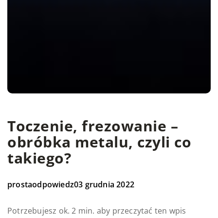
Toczenie, frezowanie –
obróbka metalu, czyli co
takiego?
prostaodpowiedz
03 grudnia 2022
Potrzebujesz ok. 2 min. aby przeczytać ten wpis