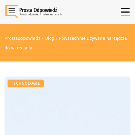
Prostaodpowiedz
»
Blog
»
Powszechnie używane narzędzia
do wkręcania
TECHNOLOGIE