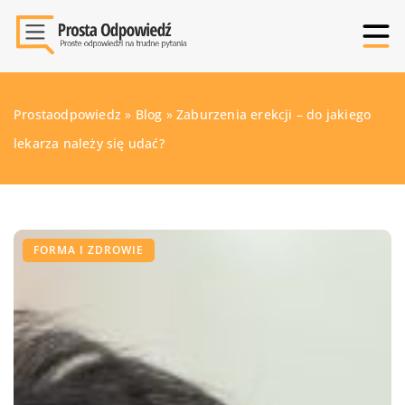
Prostaodpowiedz
»
Blog
»
Zaburzenia erekcji – do jakiego
lekarza należy się udać?
FORMA I ZDROWIE