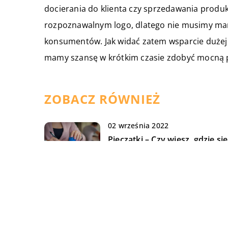
docierania do klienta czy sprzedawania produk
rozpoznawalnym logo, dlatego nie musimy ma
konsumentów. Jak widać zatem wsparcie dużej o
mamy szansę w krótkim czasie zdobyć mocną p
ZOBACZ RÓWNIEŻ
02 września 2022
Pieczątki – Czy wiesz, gdzie się
stosuje?
17 grudnia 2020
Jak przygotować paczkę do
wysyłki za granicę?