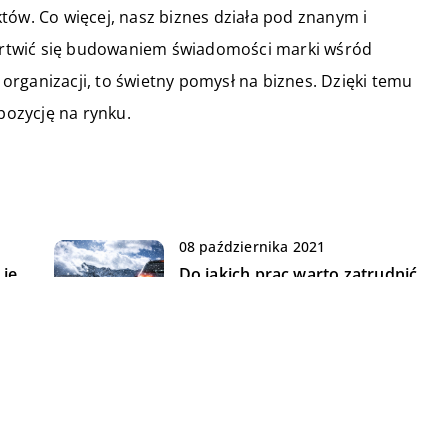
tów. Co więcej, nasz biznes działa pod znanym i
rtwić się budowaniem świadomości marki wśród
rganizacji, to świetny pomysł na biznes. Dzięki temu
ozycję na rynku.
08 października 2021
 je
Do jakich prac warto zatrudnić
firmę sprzątającą?
22 listopada 2020
Jak zacząć działalność e
commerce?