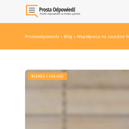
Prostaodpowiedz
»
Blog
»
Współpraca na zasadzie fra
BIZNES I USŁUGI