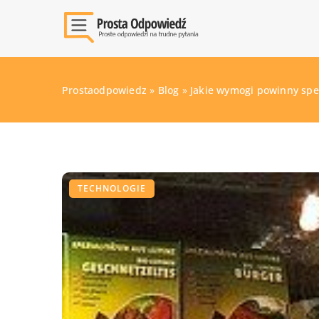
Prostaodpowiedz
»
Blog
»
Jakie wymogi powinny spe
TECHNOLOGIE