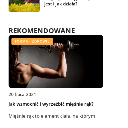
jest i jak działa?
REKOMENDOWANE
BIZNES I USŁUGI
FORMA I ZDROWIE
BEZ KATEGORII
20 lipca 2021
Jak wzmocnić i wyrzeźbić mięśnie rąk?
02 lutego 2022
10 czerwca 2022
Jak zaaranżować nowy gabinet w firmie –
Na co zwrócić uwagę wybierając
Mięśnie rąk to element ciała, na którym
czego nie może w nim zabraknąć?
ekogroszek przy zakupie?
zależy większości osób ćwiczących na