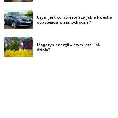
Czym jest kompresor i za jakie kwestie
odpowiada w samochodzie?
Magazyn energii – czym jest i jak
działa?
REKOMENDOWANE
WSZYSTKO WOKÓŁ DOMU
ŻYCIE I STYL
BIZNES I USŁUGI