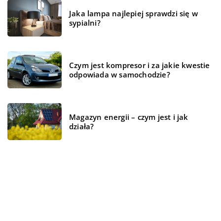
Jaka lampa najlepiej sprawdzi się w
sypialni?
Czym jest kompresor i za jakie kwestie
odpowiada w samochodzie?
Magazyn energii – czym jest i jak
działa?
REKOMENDOWANE
ŻYCIE I STYL
WSZYSTKO WOKÓŁ DOMU
BRANŻA BUDOWLANA