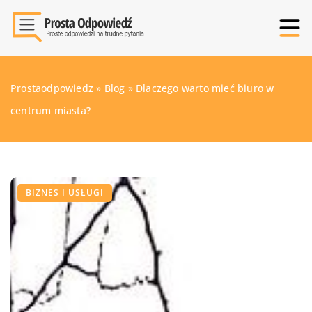
Prostaodpowiedz
»
Blog
»
Dlaczego warto mieć biuro w
centrum miasta?
BIZNES I USŁUGI