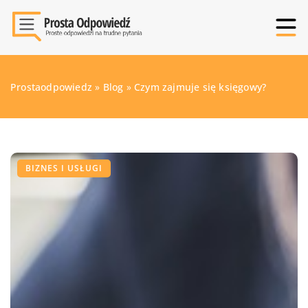
Prostaodpowiedz
»
Blog
»
Czym zajmuje się księgowy?
BIZNES I USŁUGI