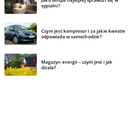
sypialni?
Czym jest kompresor i za jakie kwestie
odpowiada w samochodzie?
Magazyn energii – czym jest i jak
działa?
REKOMENDOWANE
CZAS WOLNY
TECHNOLOGIE
CZAS WOLNY