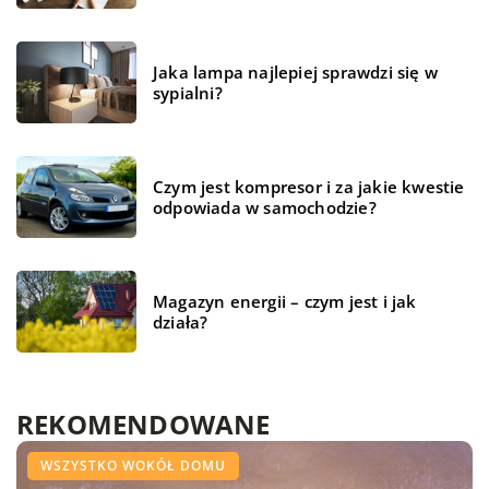
Jaka lampa najlepiej sprawdzi się w
sypialni?
Czym jest kompresor i za jakie kwestie
odpowiada w samochodzie?
Magazyn energii – czym jest i jak
działa?
REKOMENDOWANE
ŻYCIE I STYL
BIZNES I USŁUGI
WSZYSTKO WOKÓŁ DOMU