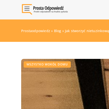
Prostaodpowiedz
»
Blog
»
Jak stworzyć nietuzinkow
WSZYSTKO WOKÓŁ DOMU