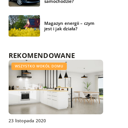
samochodzie?
Magazyn energii – czym
jest i jak działa?
REKOMENDOWANE
ŻYCIE I STYL
WSZYSTKO WOKÓŁ DOMU
BRANŻA BUDOWLANA
23 listopada 2020