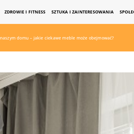
ZDROWIE I FITNESS
SZTUKA I ZAINTERESOWANIA
SPOŁE
 naszym domu – jakie ciekawe meble może obejmować?