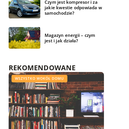
Czym jest kompresor i za
jakie kwestie odpowiada w
samochodzie?
Magazyn energii – czym
jest i jak działa?
REKOMENDOWANE
CZAS WOLNY
WSZYSTKO WOKÓŁ DOMU
ŻYCIE I STYL