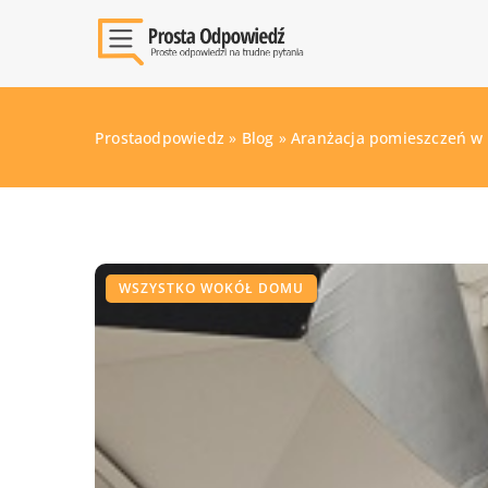
Prostaodpowiedz
»
Blog
»
Aranżacja pomieszczeń w
WSZYSTKO WOKÓŁ DOMU