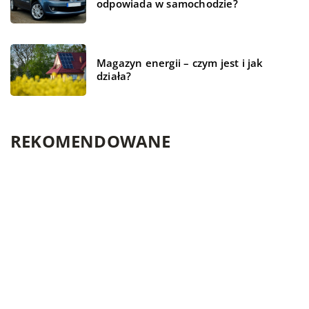
odpowiada w samochodzie?
Magazyn energii – czym jest i jak
działa?
REKOMENDOWANE
TECHNOLOGIE
CZAS WOLNY
CZAS WOLNY