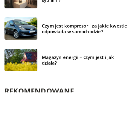
Czym jest kompresor i za jakie kwestie
odpowiada w samochodzie?
Magazyn energii – czym jest i jak
działa?
REKOMENDOWANE
FORMA I ZDROWIE
TECHNOLOGIE
CZAS WOLNY