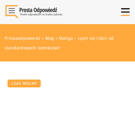
Prostaodpowiedz
»
Blog
»
Manga – czym się różni od
standardowych komiksów?
CZAS WOLNY