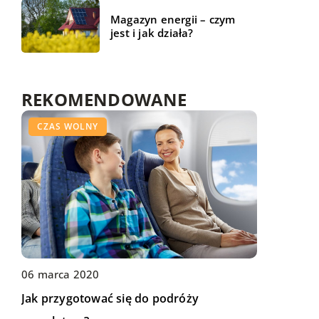
Magazyn energii – czym
jest i jak działa?
REKOMENDOWANE
CZAS WOLNY
CZAS WOLNY
ŻYCIE I STYL
06 marca 2020
17 grudnia 2020
19 lipca 2021
Jak przygotować się do podróży
Małe dziecko – jak połączyć zabawę z
Wyjazd za granicę z zawodowym kierowcą