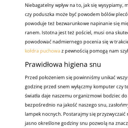
Niebagatelny wpływ na to, jak się wysypiamy, 
czy poduszka może być powodem bólów pleców
powoduje też bezwarunkowe napinanie się mięś
ranem. Istotna jest też pościel, musi ona skut
powodować nadmiernego pocenia się w trakcie
kołdra puchowa
z pewnością pomogą nam szyb
Prawidłowa higiena snu
Przed położeniem się powinniśmy unikać wsz
godzinę przed snem wyłączmy komputer czy te
światła daje naszemu organizmowi bodziec do 
bezpośrednio na jakość naszego snu, zasłońmy
lampek nocnych. Postarajmy się przyzwyczaić na
jasno określone godziny snu pozwolą na znaczn