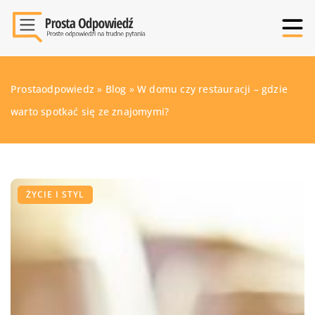
Prostaodpowiedz
»
Blog
»
W domu czy restauracji – gdzie
warto spotkać się ze znajomymi?
ŻYCIE I STYL