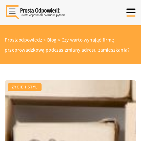
Prostaodpowiedz
»
Blog
»
Czy warto wynająć firmę
przeprowadzkową podczas zmiany adresu zamieszkania?
ŻYCIE I STYL