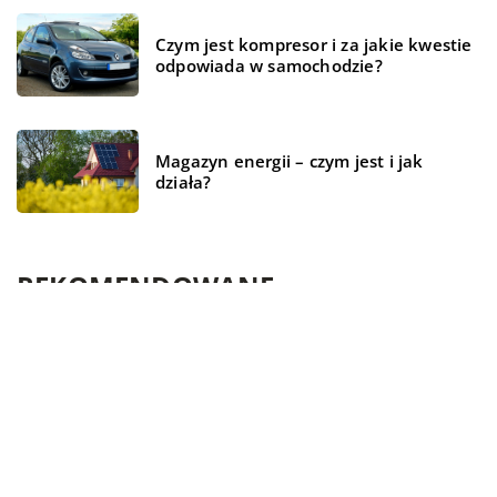
Czym jest kompresor i za jakie kwestie
odpowiada w samochodzie?
Magazyn energii – czym jest i jak
działa?
REKOMENDOWANE
FORMA I ZDROWIE
ŻYCIE I STYL
CZAS WOLNY