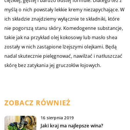
ciężkiej, gęstej i bardzo tłustej formule. Dlatego też z
myślą o nich powstały lekkie kremy niezapychające. W
ich składzie znajdziemy wyłącznie te składniki, które
nie pogorszą stanu skóry. Komedogenne substancje,
takie jak na przykład olej kokosowy lub masło shea
zostały w nich zastąpione lżejszymi olejkami. Będą
nadal skutecznie pielęgnować, nawilżać i natłuszczać
skórę bez zatykania jej gruczołów łojowych.
ZOBACZ RÓWNIEŻ
16 sierpnia 2019
Jaki kraj ma najlepsze wina?