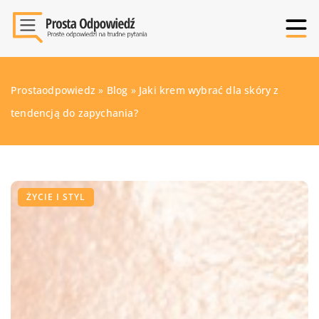
Prostaodpowiedz
»
Blog
»
Jaki krem wybrać dla skóry z
tendencją do zapychania?
ŻYCIE I STYL