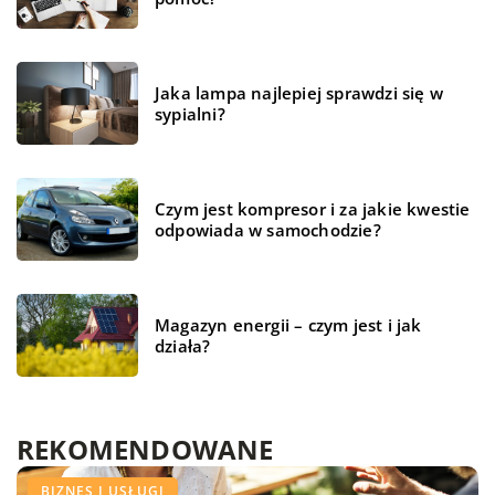
Jaka lampa najlepiej sprawdzi się w
sypialni?
Czym jest kompresor i za jakie kwestie
odpowiada w samochodzie?
Magazyn energii – czym jest i jak
działa?
REKOMENDOWANE
ŻYCIE I STYL
TECHNOLOGIE
BIZNES I USŁUGI