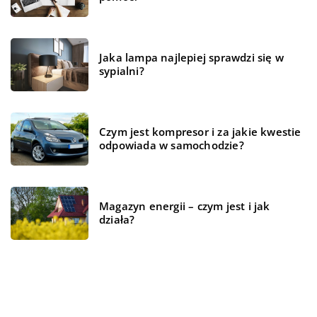
Jaka lampa najlepiej sprawdzi się w
sypialni?
Czym jest kompresor i za jakie kwestie
odpowiada w samochodzie?
Magazyn energii – czym jest i jak
działa?
REKOMENDOWANE
BIZNES I USŁUGI
ŻYCIE I STYL
ŻYCIE I STYL