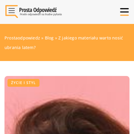
Prostaodpowiedz
»
Blog
»
Z jakiego materiału warto nosić
ubrania latem?
ŻYCIE I STYL