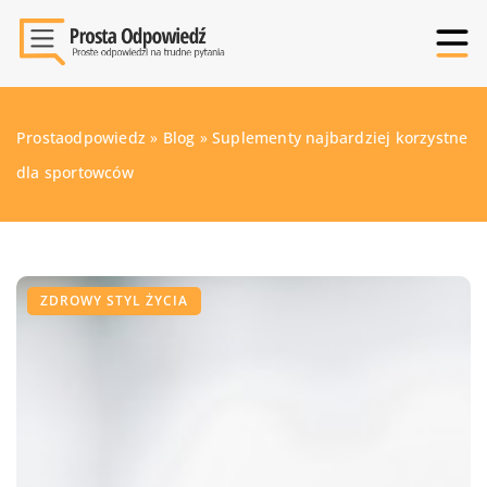
Prostaodpowiedz
»
Blog
»
Suplementy najbardziej korzystne
dla sportowców
ZDROWY STYL ŻYCIA